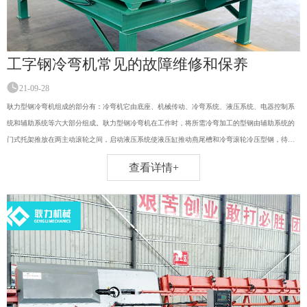
工字钢冷弯机常见的故障维修和保养
21-09-28
耿力型钢冷弯机组成的部分有：冷弯机它由底座、机械传动、冷弯系统、液压系统、电器控制系
统和辅助系统等六大部分组成。耿力型钢冷弯机在工作时，将所需冷弯加工的型钢由辅助系统的
门式托架推放在两主动滚轮之间，启动液压系统使液压缸推动燕尾槽和冷弯滚轮冷压型钢，待达
到设计所需弧度时关闭液压系统，启动机械传动系统，使主动滚轮转动并依靠摩擦力带动型钢平
查看详情+
稳缓慢前行，从而实现连续冷弯作业。