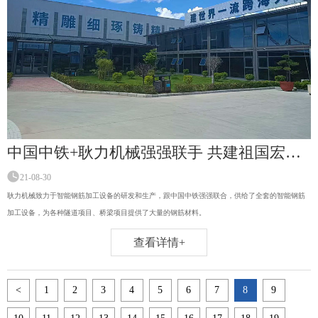
中国中铁+耿力机械强强联手 共建祖国宏图伟业
21-08-30
耿力机械致力于智能钢筋加工设备的研发和生产，跟中国中铁强强联合，供给了全套的智能钢筋
加工设备，为各种隧道项目、桥梁项目提供了大量的钢筋材料。
查看详情+
<
1
2
3
4
5
6
7
8
9