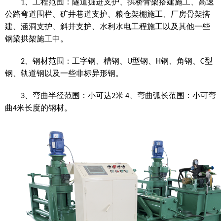
工程范围：隧道掘进支护、拱桥骨架搭建施工、高速
1、
公路弯道围栏、矿井巷道支护、粮仓架棚施工、厂房骨架搭
建、涵洞支护、斜井支护、水利水电工程施工以及其他一些
钢梁拱架施工中。
钢材范围：工字钢、槽钢、
型钢、
钢、角钢、
型
2、
U
H
C
钢、轨道钢以及一些非标异形钢。
弯曲半径范围：小可达
米
、弯曲弧长范围：小可弯
3、
2
4
曲
米长度的钢材。
4