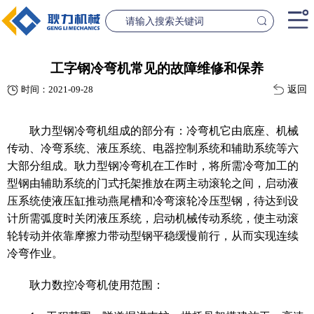
首页
工字钢冷弯机常见的故障维修和保养
返回
时间：2021-09-28
产品中心
桥梁设备
隧道设
耿力型钢
冷弯机组成的部分有：冷弯机它由底座、机械
案例中心
传动、冷弯系统、液压系统、电器控制系统和辅助系统等六
大部分组成。
耿力型钢
冷弯机在工作时，将所需冷弯加工的
联系我们
型钢由辅助系统的门式托架推放在两主动滚轮之间，启动液
压系统使液压缸推动燕尾槽和冷弯滚轮冷压型钢，待达到设
计所需弧度时关闭液压系统，启动机械传动系统，使主动滚
新闻资讯
GL1500-2500数控钢筋笼滚焊机
GL2300隧道
轮转动并依靠摩擦力带动型钢平稳缓慢前行，从而实现连续
查看更多
查看更
冷弯作业。
公司简介
耿力
数控冷弯机使用范围：