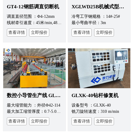
GT4-12钢筋调直切断机
XGLWD25B机械式型钢冷弯机
调直直径范围 ：Ф4-12mm
冷弯工字钢规格 ：14#-25#
线材牵引速度：45米/min,48米/min
最小弯曲半径：3m
查看详情
立即报价
查看详情
立即报价
数控小导管生产线 GLSXC-50 设备
GLXK-40钻杆修复机
最大缩管能力 ：外径Ф42-114
设备型号 ：GLXK-40
最大加工缩管厚度：0.7-5.0mm
铣刀旋转速度：310 m/min
查看详情
立即报价
查看详情
立即报价