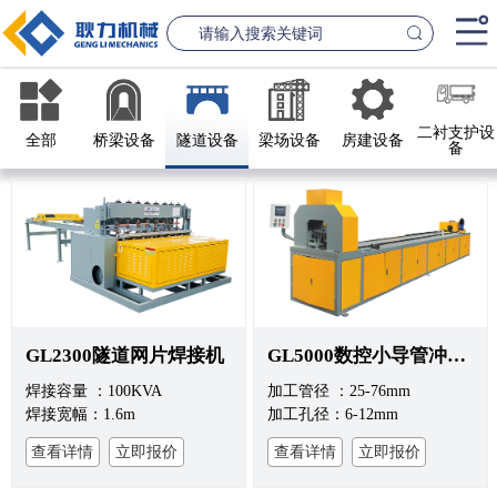
首页
二衬支护设
全部
桥梁设备
隧道设备
梁场设备
房建设备
备
产品中心
桥梁设备
隧道设
案例中心
联系我们
新闻资讯
GL2300隧道网片焊接机
GL5000数控小导管冲孔机
GL1500-2500数控钢筋笼滚焊机
GL2300隧道
焊接容量 ：100KVA
加工管径 ：25-76mm
查看更多
查看更
公司简介
焊接宽幅：1.6m
加工孔径：6-12mm
查看详情
立即报价
查看详情
立即报价