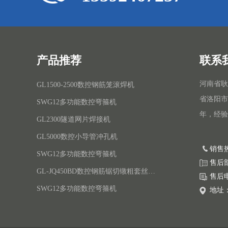
产品推荐
联系
河南省耿
GL1500-2500数控钢筋笼滚焊机
省洛阳市
SWG12多功能数控弯箍机
年，经验
GL2300隧道网片焊接机
GL5000数控小导管冲孔机
销售热
SWG12多功能数控弯箍机
售后部：
GL-JQ450BD数控钢筋锯切镦粗套丝打磨生产线
售后电话
SWG12多功能数控弯箍机
地址