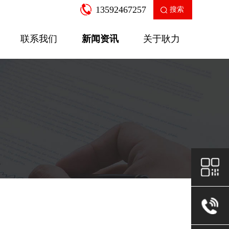
13592467257
搜索
联系我们
新闻资讯
关于耿力
企业新闻
产品知识
走进耿力
工业园区
公司荣誉
售后服务
房建设备
二衬支
SGW-12A多功能数控弯箍机
针梁式移
查看更多
查看