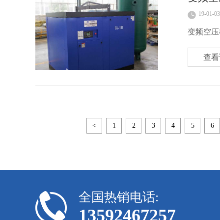
19-01-03
变频空压
查看
<
1
2
3
4
5
6
全国热销电话:
13592467257