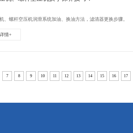
机、螺杆空压机润滑系统加油、换油方法，滤清器更换步骤。
详情+
7
8
9
10
11
12
13
14
15
16
17