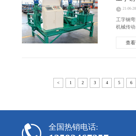
21-06-28
工字钢弯
机械传动
查看
<
1
2
3
4
5
6
全国热销电话: