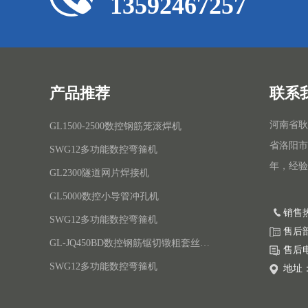
13592467257
产品推荐
联系
河南省耿
GL1500-2500数控钢筋笼滚焊机
省洛阳市
SWG12多功能数控弯箍机
年，经验
GL2300隧道网片焊接机
GL5000数控小导管冲孔机
销售热
SWG12多功能数控弯箍机
售后部：
GL-JQ450BD数控钢筋锯切镦粗套丝打磨生产线
售后电话
SWG12多功能数控弯箍机
地址