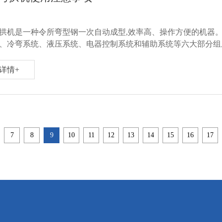
拱机是一种令所弯型钢一次自动成型,效率高、操作方便的机器
、冷弯系统、液压系统、电器控制系统和辅助系统等六大部分组
详情+
7
8
9
10
11
12
13
14
15
16
17