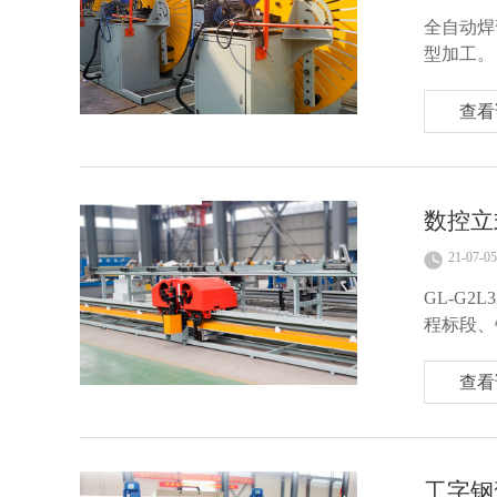
全自动焊
型加工。
查看
数控立
21-07-05
GL-G
程标段、
查看
工字钢