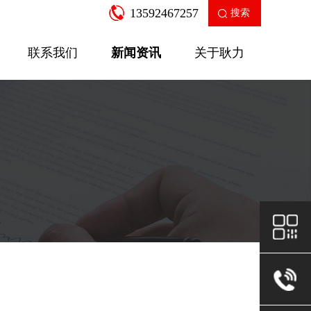
13592467257
搜索
联系我们
新闻资讯
关于耿力
企业新闻
产品知识
走进耿力
工业园区
公司荣誉
售后服务
房建设备
二衬支
SGW-12A多功能数控弯箍机
针梁式移
查看更多
查看