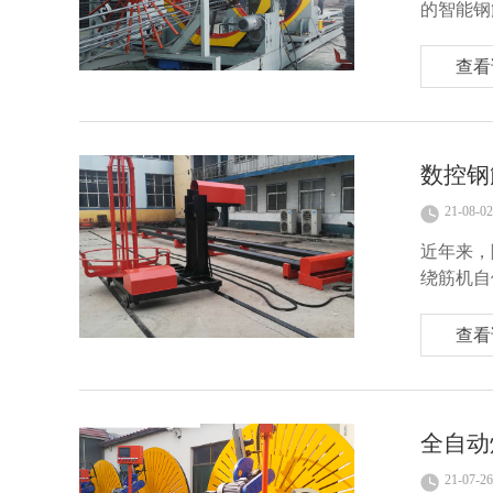
的智能钢
查看
数控钢
21-08-02
近年来，
绕筋机自
机使用时
查看
全自动
21-07-26