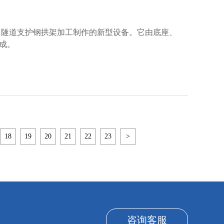
。隧道支护钢拱架加工制作的新型设备。它由底座、
成。
18
19
20
21
22
23
>
咨询客服