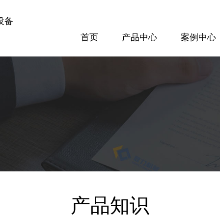
设备
首页
产品中心
案例中心
案例中心
方案配置
专题报道
隧道设备
梁场设备
300隧道网片焊接机
GL120KN数控钢筋剪切生产线
查看更多
查看更多
产品知识