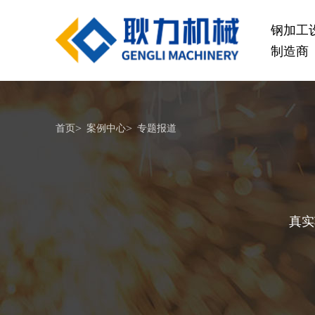
钢加工
制造商
桥梁设备
>
>
首页
案例中心
专题报道
真实
GL1500-2500数控钢筋笼滚焊机
GL2
查看更多