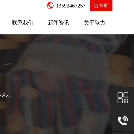
13592467257
搜索
联系我们
新闻资讯
关于耿力
企业新闻
产品知识
走进耿力
工业园区
公司荣誉
售后服务
房建设备
二衬支
，耿力
SGW-12A多功能数控弯箍机
针梁式移
查看更多
查看