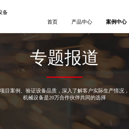
设备
首页
产品中心
案例中心
案例中心
方案配置
专题报道
隧道设备
梁场设备
专题报道
项目案例、验证设备品质，深入了解客户实际生产情况
300隧道网片焊接机
GL120KN数控钢筋剪切生产线
机械设备是20万合作伙伴共同的选择
查看更多
查看更多