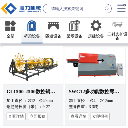
首页
二衬支护设
全部
桥梁设备
隧道设备
梁场设备
房建设备
备
产品中心
桥梁设备
隧道设
案例中心
联系我们
新闻资讯
GL1500-2500数控钢筋笼滚焊机
SWG12多功能数控弯箍机
GL1500-2500数控钢筋笼滚焊机
GL2300隧道
加工直径 ：∅12—∅40mm
加工直径 ：∅4—∅12mm
查看更多
查看更
公司简介
钢筋笼长度（米）：9-27
整备自重：3.3吨
查看详情
立即报价
查看详情
立即报价