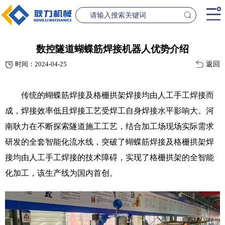
首页
数控隧道蝴蝶筋焊接机器人优势介绍
返回
时间：2024-04-25
产品中心
桥梁设备
隧道设
传统的蝴蝶筋焊接及格栅拱架焊接均由人工手工焊接而
案例中心
成，焊接效率低且焊接工艺受焊工自身焊接水平影响大。河
南耿力在不断探索隧道施工工艺，结合加工场现场实际需求
联系我们
研发的全套智能化流水线，突破了蝴蝶筋焊接及格栅拱架焊
新闻资讯
接均由人工手工焊接的技术障碍，实现了格栅拱架的全智能
GL1500-2500数控钢筋笼滚焊机
GL2300隧道
化加工，该生产线为国内首创。
查看更多
查看更
公司简介