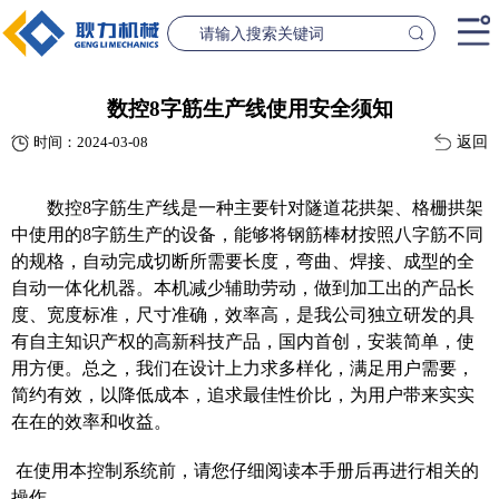
首页
数控8字筋生产线使用安全须知
返回
时间：2024-03-08
产品中心
桥梁设备
隧道设
数控
8字筋生产线
是一种主要针对隧道花拱架、格栅拱架
案例中心
中使用的
8字筋生产的设备，能够将钢筋棒材按照八字筋不同
的规格，自动完成切断所需要长度，弯曲、焊接、成型的全
联系我们
自动一体化机器。本机减少辅助劳动，做到加工出的产品长
度、宽度标准，尺寸准确，效率高，是我公司独立研发的具
有自主知识产权的高新科技产品，国内首创，安装简单，使
新闻资讯
GL1500-2500数控钢筋笼滚焊机
GL2300隧道
用方便。总之，我们在设计上力求多样化，满足用户需要，
简约有效，以降低成本，追求最佳性价比，为用户带来实实
查看更多
查看更
公司简介
在在的效率和收益。
在使用本控制系统前，请您仔细阅读本手册后再进行相关的
操作。