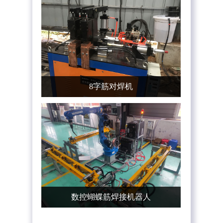
8字筋对焊机
数控蝴蝶筋焊接机器人