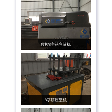
数控8字筋弯箍机
8字筋压型机