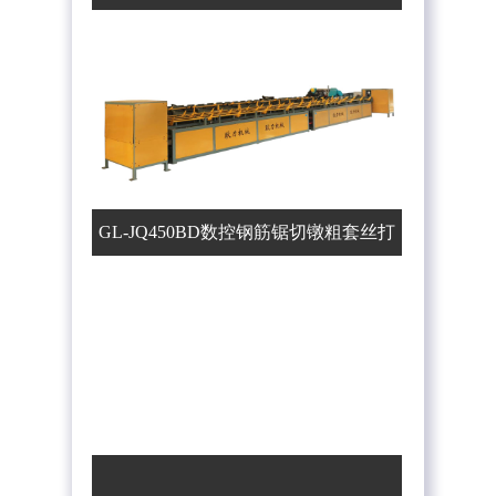
上料机）
GL-JQ450BD数控钢筋锯切镦粗套丝打
磨生产线