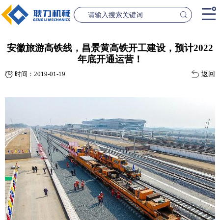
首页
安徽旅游高铁线，昌景黄高铁开工建设，预计2022
年底开通运营！
产品中心
返回
时间：2019-01-19
桥梁设备
隧道设
案例中心
联系我们
新闻资讯
GL1500-2500数控钢筋笼滚焊机
GL2300隧道
查看更多
查看更
公司简介