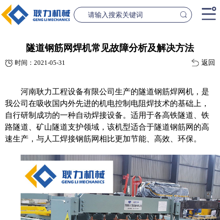
首页
隧道钢筋网焊机常见故障分析及解决方法
返回
时间：2021-05-31
产品中心
桥梁设备
隧道设
河南耿力工程设备有限公司生产的隧道钢筋焊网机，是
案例中心
我公司在吸收国内外先进的机电控制电阻焊技术的基础上，
自行研制成功的一种自动焊接设备。适用于各高铁隧道、铁
联系我们
路隧道、矿山隧道支护领域，该机型适合于隧道钢筋网的高
速生产，与人工焊接钢筋网相比更加节能、高效、环保。
新闻资讯
GL1500-2500数控钢筋笼滚焊机
GL2300隧道
查看更多
查看更
公司简介