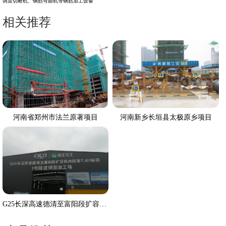
调直切断机、钢筋弯曲机等钢筋加工设备
相关推荐
河南省郑州市法兰原著项目
河南新乡长垣县太极原乡项目
G25长深高速德清至富阳段扩容湖州段