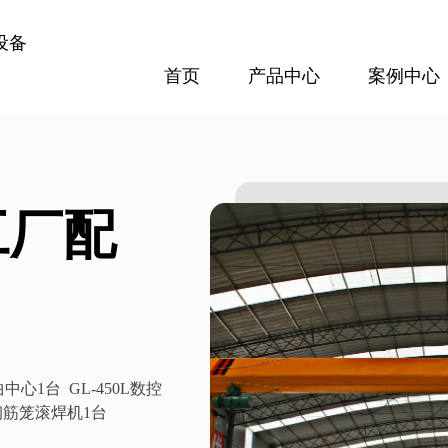
设备
首页
产品中心
案例中心
案例中心
方案配置
专题报道
隧道设备
梁场设备
工厂配
300隧道网片焊接机
GL120KN数控钢筋剪切生产线
查看更多
查看更多
中心1台 GL-450L数控
控钢筋笼滚焊机1台