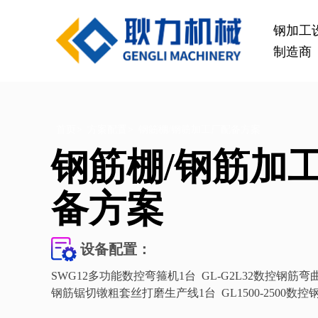
钢加工
制造商
桥梁设备
>
>
首页
方案配置
钢筋棚/钢筋加工厂配备方案
钢筋棚/钢筋加
备方案
GL1500-2500数控钢筋笼滚焊机
GL2
设备配置：
查看更多
SWG12多功能数控弯箍机1台 GL-G2L32数控钢筋弯曲
钢筋锯切镦粗套丝打磨生产线1台 GL1500-2500数