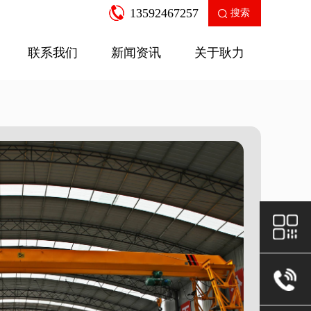
13592467257
搜索
联系我们
新闻资讯
关于耿力
企业新闻
产品知识
走进耿力
工业园区
公司荣誉
售后服务
房建设备
二衬支
SGW-12A多功能数控弯箍机
针梁式移
查看更多
查看