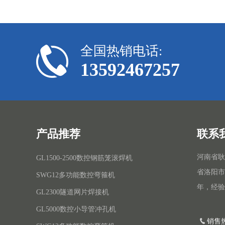
全国热销电话:
13592467257
产品推荐
联系
河南省耿
GL1500-2500数控钢筋笼滚焊机
省洛阳市
SWG12多功能数控弯箍机
年，经验
GL2300隧道网片焊接机
GL5000数控小导管冲孔机
销售热