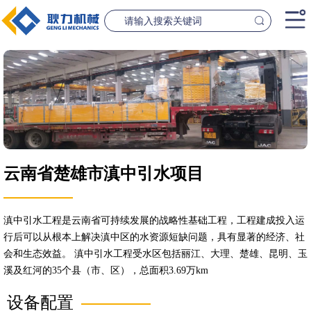
首页
产品中心
桥梁设备
隧道设
案例中心
云南省楚雄市滇中引水项目
联系我们
新闻资讯
滇中引水工程是云南省可持续发展的战略性基础工程，工程建成投入运
GL1500-2500数控钢筋笼滚焊机
GL2300隧道
行后可以从根本上解决滇中区的水资源短缺问题，具有显著的经济、社
查看更多
查看更
会和生态效益。 滇中引水工程受水区包括丽江、大理、楚雄、昆明、玉
公司简介
溪及红河的35个县（市、区），总面积3.69万km
设备配置