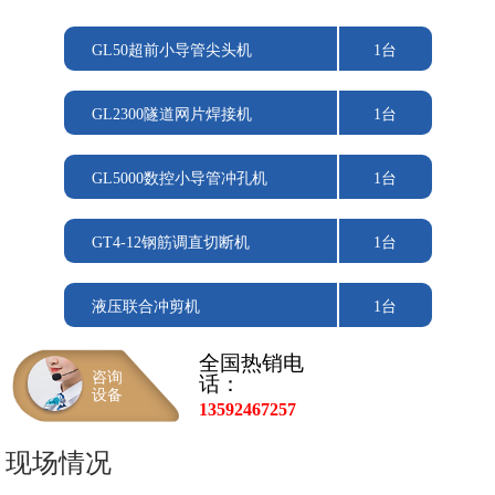
GL50超前小导管尖头机
1台
GL2300隧道网片焊接机
1台
GL5000数控小导管冲孔机
1台
GT4-12钢筋调直切断机
1台
液压联合冲剪机
1台
全国热销电
咨询
话：
设备
13592467257
现场情况