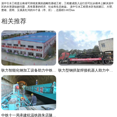
滇中引水工程是云南省可持续发展的战略性基础工程，工程建成投入运行后可以从根本上解决滇中
区的水资源短缺问题，具有显著的经济、社会和生态效益。 滇中引水工程受水区包括丽江、大理、
楚雄、昆明、玉溪及红河的35个县（市、区），总面积3.69万km
相关推荐
耿力智能化钢加工设备助力中铁三局成达万项目
耿力型钢拱架焊接机器人助力中铁四局川藏线项目
中铁十一局承建杭温铁路朱店隧道移动栈桥