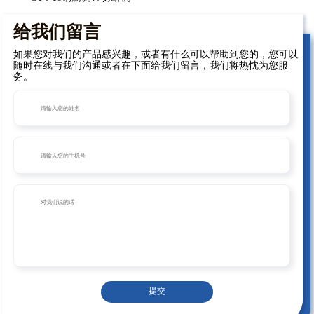
给我们留言
如果您对我们的产品感兴趣，或者有什么可以帮助到您的，您可以
随时在线与我们沟通或者在下面给我们留言，我们将热忱为您服
务。
提交