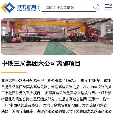
首页
产品中心
桥梁设备
隧道设
案例中心
中铁三局集团六公司离隰项目
联系我们
新闻资讯
离隰高速公路全长约83公里，投资概算104.9亿元，建设工期4年。该项
GL1500-2500数控钢筋笼滚焊机
GL2300隧道
目是路桥集团继隰吉高速公路、昔榆高速公路之后，在2019年投资的第
查看更多
查看更
三个超百亿元的重大项目。 离隰高速公路是国家公路规划网G59呼和浩
公司简介
特至北海高速公路的重要组成部分，也是省高速公路网“三纵十二横十
二环”中西纵的重要路段。 对内贯穿我省西部地区，对外连接内蒙古、
陕西、河南等省区市，离隰高速公路的建设对于完善国家及我省高速公