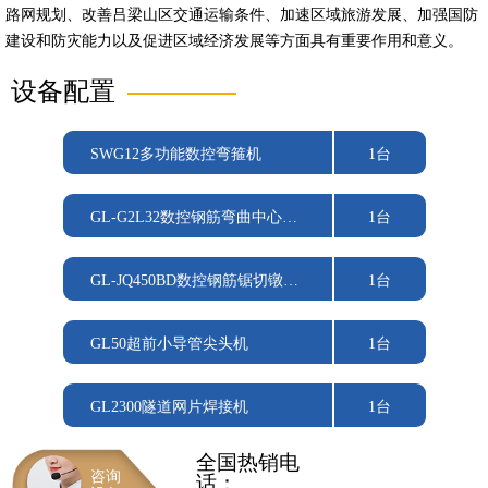
路网规划、改善吕梁山区交通运输条件、加速区域旅游发展、加强国防
建设和防灾能力以及促进区域经济发展等方面具有重要作用和意义。
设备配置
SWG12多功能数控弯箍机
1台
GL-G2L32数控钢筋弯曲中心（带自动上料机）
1台
GL-JQ450BD数控钢筋锯切镦粗套丝打磨生产线
1台
GL50超前小导管尖头机
1台
GL2300隧道网片焊接机
1台
全国热销电
咨询
话：