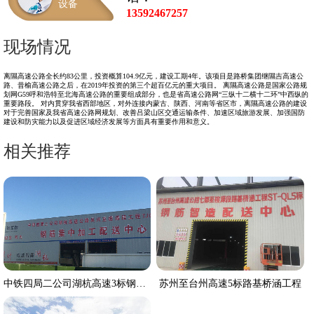
设备
13592467257
现场情况
离隰高速公路全长约83公里，投资概算104.9亿元，建设工期4年。该项目是路桥集团继隰吉高速公
路、昔榆高速公路之后，在2019年投资的第三个超百亿元的重大项目。 离隰高速公路是国家公路规
划网G59呼和浩特至北海高速公路的重要组成部分，也是省高速公路网“三纵十二横十二环”中西纵的
重要路段。 对内贯穿我省西部地区，对外连接内蒙古、陕西、河南等省区市，离隰高速公路的建设
对于完善国家及我省高速公路网规划、改善吕梁山区交通运输条件、加速区域旅游发展、加强国防
建设和防灾能力以及促进区域经济发展等方面具有重要作用和意义。
相关推荐
中铁四局二公司湖杭高速3标钢筋加工厂
苏州至台州高速5标路基桥涵工程