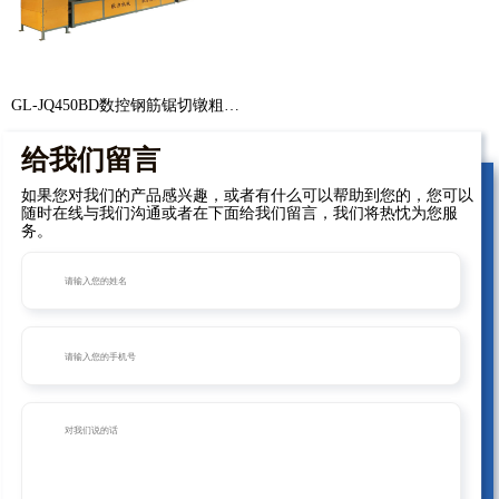
GL-JQ450BD数控钢筋锯切镦粗套丝打磨生产线
给我们留言
如果您对我们的产品感兴趣，或者有什么可以帮助到您的，您可以
随时在线与我们沟通或者在下面给我们留言，我们将热忱为您服
务。