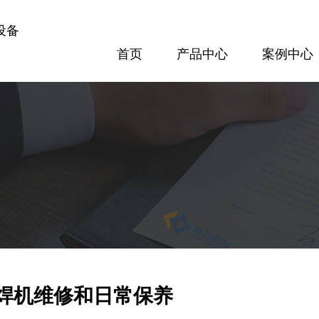
设备
首页
产品中心
案例中心
案例中心
方案配置
专题报道
隧道设备
梁场设备
300隧道网片焊接机
GL120KN数控钢筋剪切生产线
查看更多
查看更多
焊机维修和日常保养