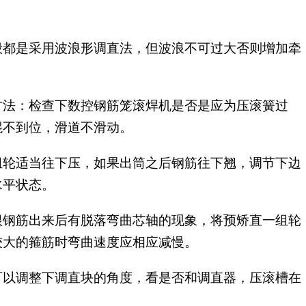
般都是采用波浪形调直法，但波浪不可过大否则增加牵
。
方法：检查下数控钢筋笼滚焊机是否是应为压滚簧过
棍不到位，滑道不滑动。
组轮适当往下压，如果出筒之后钢筋往下翘，调节下边
水平状态。
根钢筋出来后有脱落弯曲芯轴的现象，将预矫直一组轮
较大的箍筋时弯曲速度应相应减慢。
可以调整下调直块的角度，看是否和调直器，压滚槽在