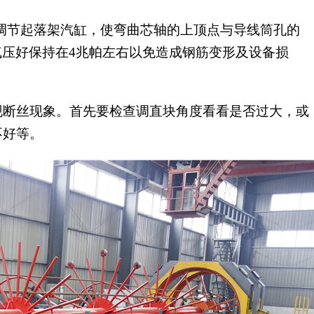
调节起落架汽缸，使弯曲芯轴的上顶点与导线筒孔的
紧气压好保持在4兆帕左右以免造成钢筋变形及设备损
现断丝现象。首先要检查调直块角度看看是否过大，或
不好等。