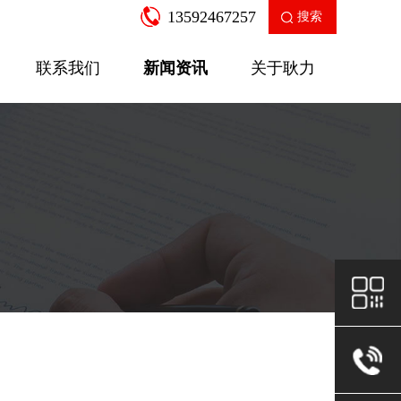
13592467257
搜索
联系我们
新闻资讯
关于耿力
企业新闻
产品知识
走进耿力
工业园区
公司荣誉
售后服务
房建设备
二衬支
SGW-12A多功能数控弯箍机
针梁式移
查看更多
查看