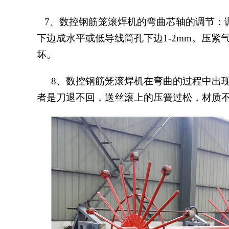
7、数控钢筋笼滚焊机的弯曲芯轴的调节：
下边成水平或低导线筒孔下边1-2mm。压
坏。
8、
数控钢筋笼滚焊机在弯曲的过程中出
者是刀退不回，送丝滚上的压簧过松，材质