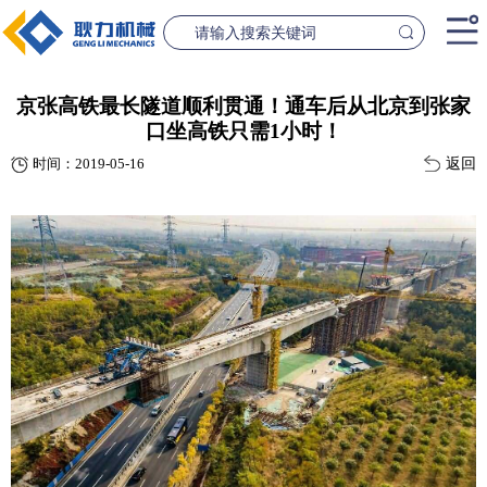
首页
京张高铁最长隧道顺利贯通！通车后从北京到张家
口坐高铁只需1小时！
产品中心
返回
时间：2019-05-16
桥梁设备
隧道设
案例中心
联系我们
新闻资讯
GL1500-2500数控钢筋笼滚焊机
GL2300隧道
查看更多
查看更
公司简介