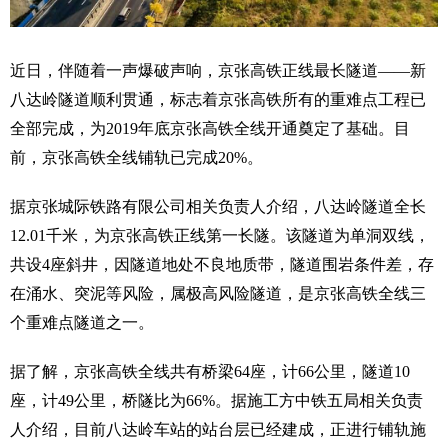
近日，伴随着一声爆破声响，京张高铁正线最长隧道——新
八达岭隧道顺利贯通，标志着京张高铁所有的重难点工程已
全部完成，为2019年底京张高铁全线开通奠定了基础。目
前，京张高铁全线铺轨已完成20%。
据京张城际铁路有限公司相关负责人介绍，八达岭隧道全长
12.01千米，为京张高铁正线第一长隧。该隧道为单洞双线，
共设4座斜井，因隧道地处不良地质带，隧道围岩条件差，存
在涌水、突泥等风险，属极高风险隧道，是京张高铁全线三
个重难点隧道之一。
据了解，京张高铁全线共有桥梁64座，计66公里，隧道10
座，计49公里，桥隧比为66%。据施工方中铁五局相关负责
人介绍，目前八达岭车站的站台层已经建成，正进行铺轨施