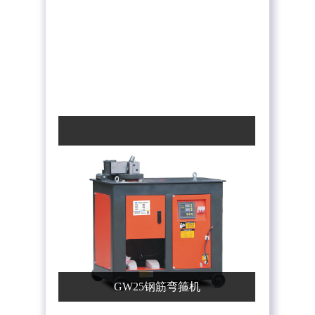
上料机）
GW25钢筋弯箍机