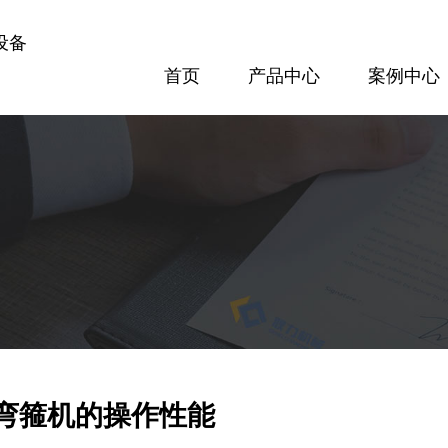
设备
首页
产品中心
案例中心
案例中心
方案配置
专题报道
隧道设备
梁场设备
300隧道网片焊接机
GL120KN数控钢筋剪切生产线
查看更多
查看更多
弯箍机的操作性能