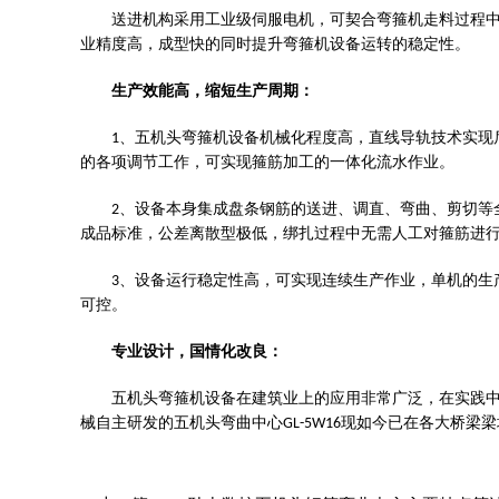
送进机构采用工业级伺服电机，可契合弯箍机走料过程
业精度高，成型快的同时提升弯箍机设备运转的稳定性。
生产效能高，缩短生产周期：
、五机头弯箍机设备机械化程度高，直线导轨技术实现
1
的各项调节工作，可实现箍筋加工的一体化流水作业。
、设备本身集成盘条钢筋的送进、调直、弯曲、剪切等
2
成品标准，公差离散型极低，绑扎过程中无需人工对箍筋进
、设备运行稳定性高，可实现连续生产作业，单机的生
3
可控。
专业设计，国情化改良：
五机头弯箍机设备在建筑业上的应用非常广泛，在实践
械自主研发的五机头弯曲中心
现如今已在各大桥梁梁
GL-5W16