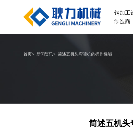
钢加工
制造商
桥梁设备
>
>
首页
新闻资讯
简述五机头弯箍机的操作性能
GL1500-2500数控钢筋笼滚焊机
GL2
查看更多
简述五机头