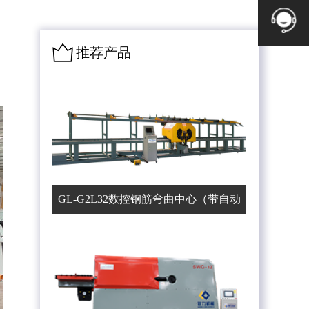
推荐产品
GL-G2L32数控钢筋弯曲中心（带自动
上料机）