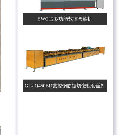
SWG12多功能数控弯箍机
GL-JQ450BD数控钢筋锯切镦粗套丝打
磨生产线