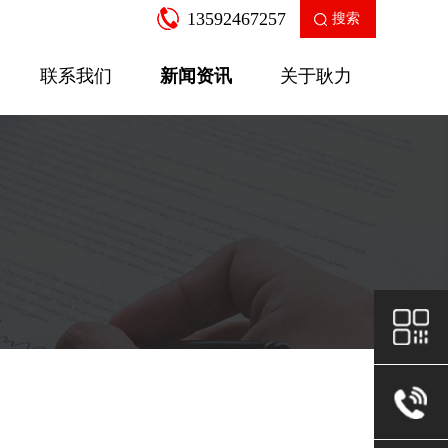
13592467257
搜索
联系我们
新闻资讯
关于耿力
企业新闻
产品知识
走进耿力
工业园区
公司荣誉
售后服务
房建设备
二衬支
SGW-12A多功能数控弯箍机
针梁式移
查看更多
查看